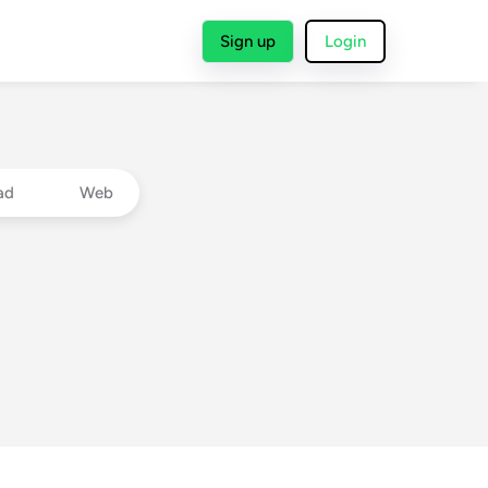
Sign up
Login
ad
Web